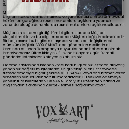
daha özel ve etkin bir alışveriş deneyimi yaşatmak amacıyla VOX
SANAT tarafından gözetilmektedir.
Müşteri bilgileri, ancak resmi makamlarca usulü dairesinde bu
bilgilerin talep edilmesi halinde ve yürürlükteki emredici mevzuat
hükümleri gereğince resmi makamlara açıklama yapmak
zorunda olduğu durumlarda resmi makamlara açıklanabilecektir.
Müşterinin sisteme girdiği tüm bilgilere sadece Müşteri
ulaşabilmekte ve bu bilgileri sadece Müşteri değiştirebilmektedir.
Bir başkasının bu bilgilere ulaşması ve bunları değiştirmesi
mümkün değildir. VOX SANAT’ dan gönderilen maillerin alt
kısmında bulunan “Kampanya duyurularından haberdar olmak
istemiyorsanız lütfen tıklayınız.” linkine tıklayarak günlük mail
gönderim listesinden kolayca çıkabilirsiniz.
Ödeme sayfasında istenen kredi kartı bilgileriniz, siteden alışveriş
yapan siz değerli müşterilerimizin güvenliğini en üst seviyede
tutmak amacıyla hiçbir şekilde VOX SANAT veya ona hizmet veren
şirketlerin sunucularında tutulmamaktadır. Bu şekilde ödemeye
yönelik tüm işlemlerin VOX SANAT ara yüzü üzerinden banka ve
bilgisayarınız arasında gerçekleşmesi sağlanmaktadır.