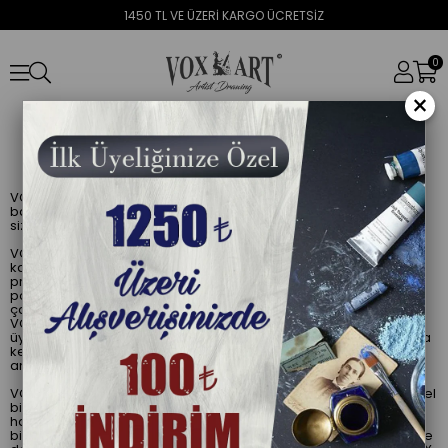
1450 TL VE ÜZERİ KARGO ÜCRETSİZ
0
×
GİZLİLİK SÖZLEŞMESİ
VOX SANAT, müşterilerine daha iyi hizmet verebilmek amacıyla
bazı kişisel bilgilerinizi (isim, yaş, ilgi alanlarınız, e-posta vb...)
sizlerden talep etmektedir.
VOX SANAT sunucularında toplanan bu bilgiler, dönemsel
kampanya çalışmaları, müşteri profillerine yönelik özel
promosyon faaliyetlerinin kurgulanması ve istenmeyen e-
postaların iletilmemesine yönelik müşteri “sınıflandırma”
çalışmalarında sadece VOX SANAT bünyesinde kullanılmaktadır.
VOX SANAT, üyelik formlarından topladığı bilgileri, söz konusu
üyenin haberi ya da aksi bir talimatı olmaksızın, üçüncü şahıslarla
kesinlikle paylaşmamakta, faaliyet dışı hiçbir nedenle ticari
amaçla kullanmamakta ve de satmamaktadır.
VOX SANAT, e-posta adresleri ve üyelik formlarında istediği kişisel
bilgilerin haricinde site kullanımı sırasında izlediği, ziyaretçi
hareket ve tercihlerini analiz ederek yorumlamaktadır. Kişisel
bilgiler içermeyen bu istatistiksel veriler, VOX SANAT müşterilerine