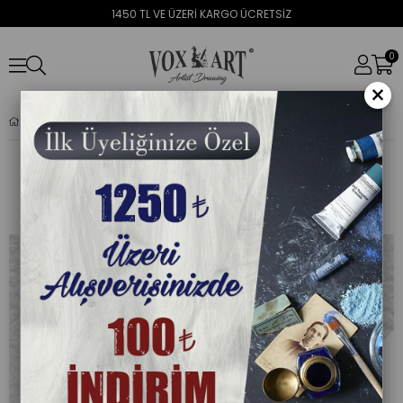
1450 TL VE ÜZERİ KARGO ÜCRETSİZ
0
×
Vox Art VOX 10'lu Paket 315 gr. Suluboya Kağıdı A3